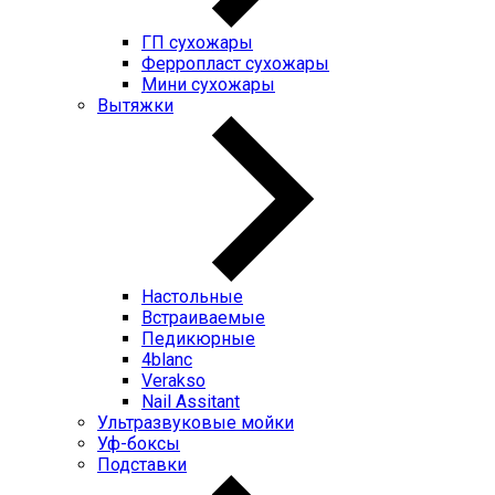
ГП cухожары
Ферропласт cухожары
Мини cухожары
Вытяжки
Настольные
Встраиваемые
Педикюрные
4blanc
Verakso
Nail Assitant
Ультразвуковые мойки
Уф-боксы
Подставки