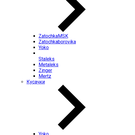
ZatochkaMSK
Zatochkaborovika
Yoko
Staleks
Metaleks
Zinger
Mertz
Кусачки
Yoko