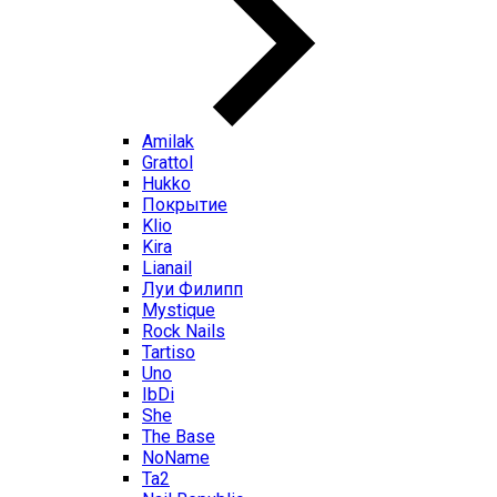
Amilak
Grattol
Hukko
Покрытие
Klio
Kira
Lianail
Луи Филипп
Mystique
Rock Nails
Tartiso
Uno
IbDi
She
The Base
NoName
Ta2