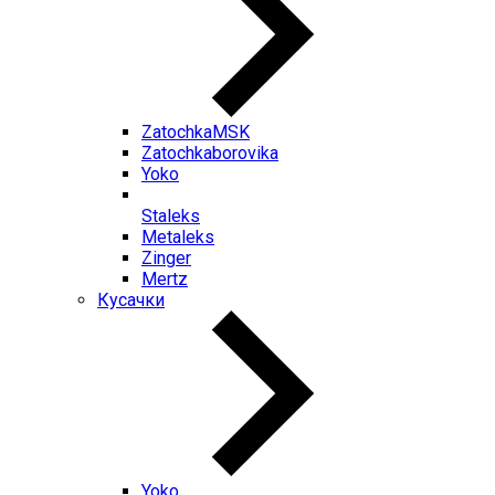
ZatochkaMSK
Zatochkaborovika
Yoko
Staleks
Metaleks
Zinger
Mertz
Кусачки
Yoko