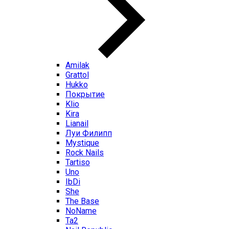
Amilak
Grattol
Hukko
Покрытие
Klio
Kira
Lianail
Луи Филипп
Mystique
Rock Nails
Tartiso
Uno
IbDi
She
The Base
NoName
Ta2