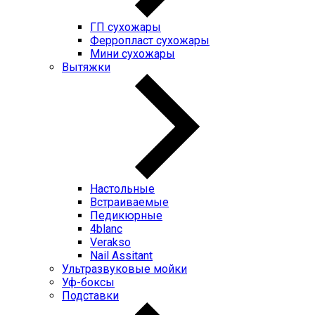
ГП cухожары
Ферропласт cухожары
Мини cухожары
Вытяжки
Настольные
Встраиваемые
Педикюрные
4blanc
Verakso
Nail Assitant
Ультразвуковые мойки
Уф-боксы
Подставки