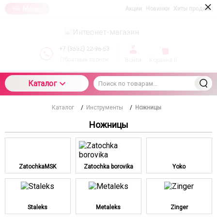
×
Меню
Акции
Новинки
Хиты продаж
При использовании данного сайта вы
подтверждаете свое согласие на использование
компанией cookie-файлов в соответствии с
настоящим соглашением в отношении данного
+7 (3532) 22-96-53
типа файлов
Обратный звонок
Войти
Корзина
0
Каталог
Каталог
/
Инструменты
/
Ножницы
Ножницы
ZatochkaMSK
Zatochka borovika
Yoko
Staleks
Metaleks
Zinger