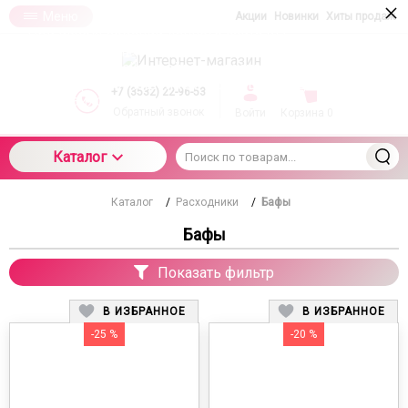
×
Меню
Акции
Новинки
Хиты продаж
При использовании данного сайта вы
подтверждаете свое согласие на использование
компанией cookie-файлов в соответствии с
настоящим соглашением в отношении данного
+7 (3532) 22-96-53
типа файлов
Обратный звонок
Войти
Корзина
0
Каталог
Каталог
/
Расходники
/
Бафы
Бафы
Показать фильтр
В ИЗБРАННОЕ
В ИЗБРАННОЕ
-25 %
-20 %