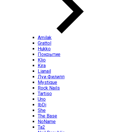
Amilak
Grattol
Hukko
Покрытие
Klio
Kira
Lianail
Луи Филипп
Mystique
Rock Nails
Tartiso
Uno
IbDi
She
The Base
NoName
Ta2