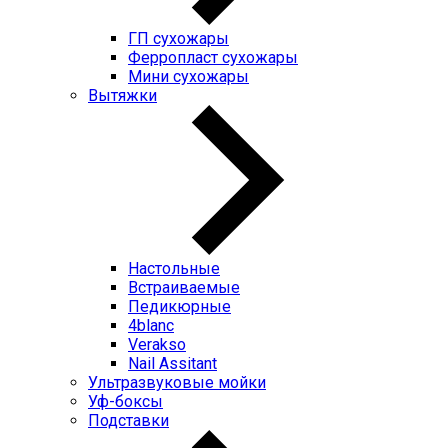
ГП cухожары
Ферропласт cухожары
Мини cухожары
Вытяжки
Настольные
Встраиваемые
Педикюрные
4blanc
Verakso
Nail Assitant
Ультразвуковые мойки
Уф-боксы
Подставки