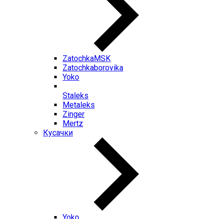
ZatochkaMSK
Zatochkaborovika
Yoko
Staleks
Metaleks
Zinger
Mertz
Кусачки
Yoko