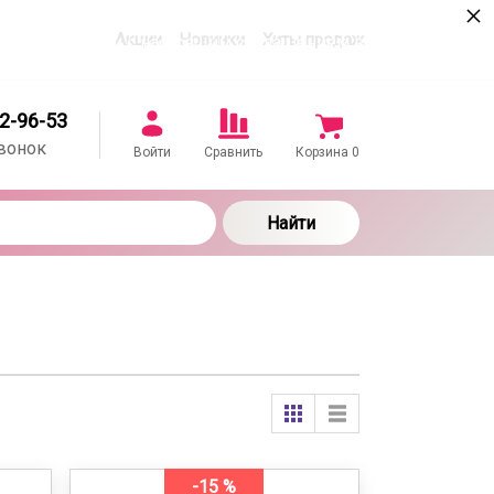
×
Акции
Новинки
Хиты продаж
в соответствии с настоящим соглашением в
22-96-53
вонок
Войти
Сравнить
Корзина
0
Найти
-15 %