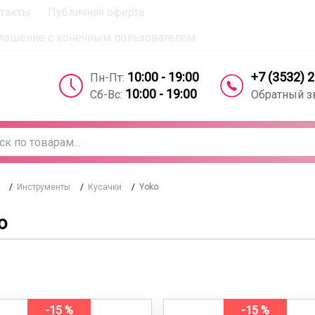
такты
Публичная оферта
вое согласие на использование компанией cookie-файлов 
лашение с конечным пользователем
+7 (3532) 
10:00 - 19:00
Пн-Пт:
10:00 - 19:00
Обратный з
Сб-Вс:
/
Инструменты
/
Кусачки
/
Yoko
o
-15 %
-15 %