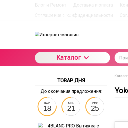
Блог и Ремонт
Доставка и оплата
Кон
При использовании данного сайта вы подтверждаете с
Соглашение о конфиденциальности
Сог
отношении данного типа файлов
Каталог
Каталог
ТОВАР ДНЯ
Yok
До окончания предложения:
ЧАС
МИН
СЕК
18
21
24