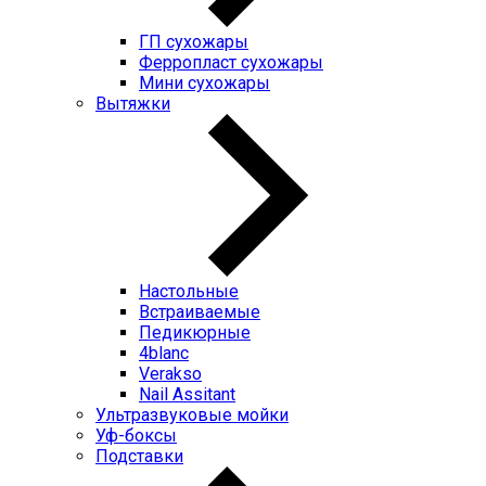
ГП cухожары
Ферропласт cухожары
Мини cухожары
Вытяжки
Настольные
Встраиваемые
Педикюрные
4blanc
Verakso
Nail Assitant
Ультразвуковые мойки
Уф-боксы
Подставки