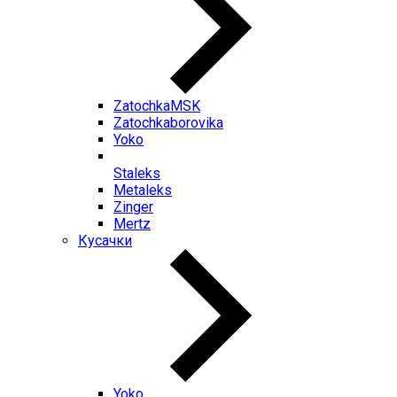
ZatochkaMSK
Zatochkaborovika
Yoko
Staleks
Metaleks
Zinger
Mertz
Кусачки
Yoko