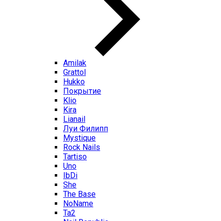
Amilak
Grattol
Hukko
Покрытие
Klio
Kira
Lianail
Луи Филипп
Mystique
Rock Nails
Tartiso
Uno
IbDi
She
The Base
NoName
Ta2