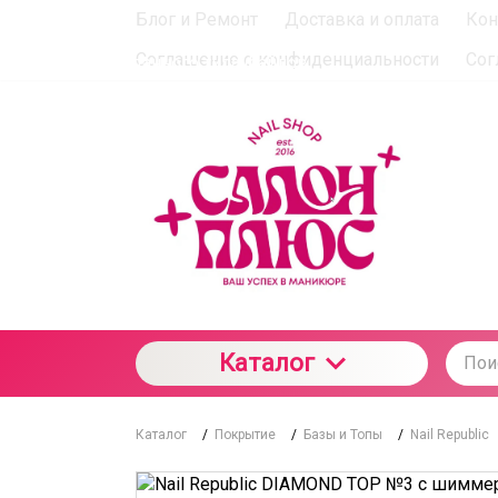
Блог и Ремонт
Доставка и оплата
Кон
При использовании данного сайта вы подтверждаете с
Соглашение о конфиденциальности
Сог
отношении данного типа файлов
Каталог
Каталог
/
Покрытие
/
Базы и Топы
/
Nail Republic