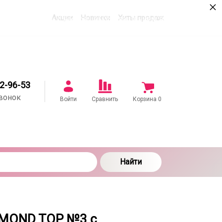
×
Акции
Новинки
Хиты продаж
в соответствии с настоящим соглашением в
22-96-53
вонок
Войти
Сравнить
Корзина
0
Найти
IAMOND TOP №3 с