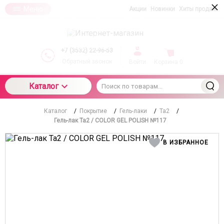
×
Меню
Акции
Новинки
Хиты продаж
При использовании данного сайта вы
подтверждаете свое согласие на использование
компанией cookie-файлов в соответствии с
настоящим соглашением в отношении данного
+7 (3532) 22-96-53
типа файлов
Обратный звонок
Войти
Корзина
0
Каталог
Каталог
/
Покрытие
/
Гель-лаки
/
Ta2
/
Гель-лак Ta2 / COLOR GEL POLISH №117
В ИЗБРАННОЕ