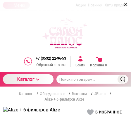
×
Меню
Акции
Новинки
Хиты продаж
При использовании данного сайта вы
подтверждаете свое согласие на использование
компанией cookie-файлов в соответствии с
настоящим соглашением в отношении данного
типа файлов
+7 (3532) 22-96-53
Обратный звонок
Войти
Корзина
0
Каталог
Каталог
/
Оборудование
/
Вытяжки
/
4Blanc
/
Alize + 6 фильтров Alize
В ИЗБРАННОЕ