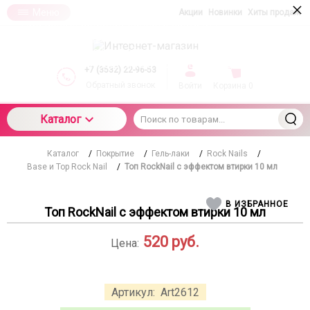
×
Меню
Акции
Новинки
Хиты продаж
При использовании данного сайта вы
подтверждаете свое согласие на использование
компанией cookie-файлов в соответствии с
настоящим соглашением в отношении данного
+7 (3532) 22-96-53
типа файлов
Обратный звонок
Войти
Корзина
0
Каталог
Каталог
/
Покрытие
/
Гель-лаки
/
Rock Nails
/
Base и Top Rock Nail
/
Топ RockNail с эффектом втирки 10 мл
В ИЗБРАННОЕ
Топ RockNail с эффектом втирки 10 мл
520
руб.
Цена:
Артикул:
Art2612