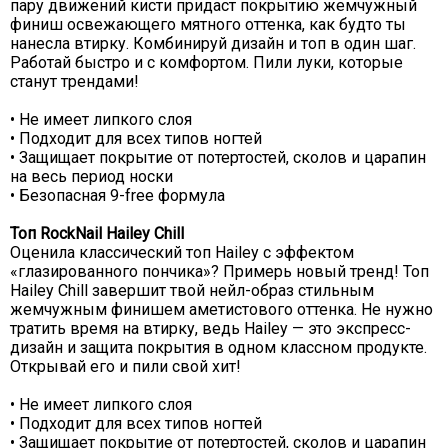
пару движений кисти придаст покрытию жемчужный
финиш освежающего мятного оттенка, как будто ты
нанесла втирку. Комбинируй дизайн и топ в один шаг.
Работай быстро и с комфортом. Пили луки, которые
станут трендами!
• Не имеет липкого слоя
• Подходит для всех типов ногтей
• Защищает покрытие от потертостей, сколов и царапин
на весь период носки
• Безопасная 9-free формула
Топ RockNail Hailey Chill
Оценила классический топ Hailey с эффектом
«глазированного пончика»? Примерь новый тренд! Топ
Hailey Chill завершит твой нейл-образ стильным
жемчужным финишем аметистового оттенка. Не нужно
тратить время на втирку, ведь Hailey — это экспресс-
дизайн и защита покрытия в одном классном продукте.
Открывай его и пили свой хит!
• Не имеет липкого слоя
• Подходит для всех типов ногтей
• Защищает покрытие от потертостей, сколов и царапин