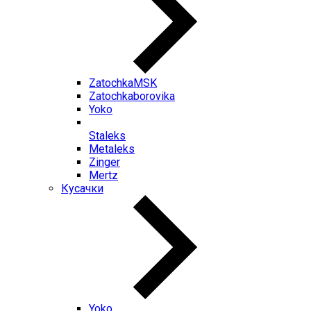
ZatochkaMSK
Zatochkaborovika
Yoko
Staleks
Metaleks
Zinger
Mertz
Кусачки
Yoko