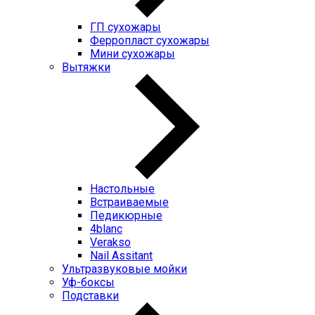
ГП cухожары
Ферропласт cухожары
Мини cухожары
Вытяжки
Настольные
Встраиваемые
Педикюрные
4blanc
Verakso
Nail Assitant
Ультразвуковые мойки
Уф-боксы
Подставки