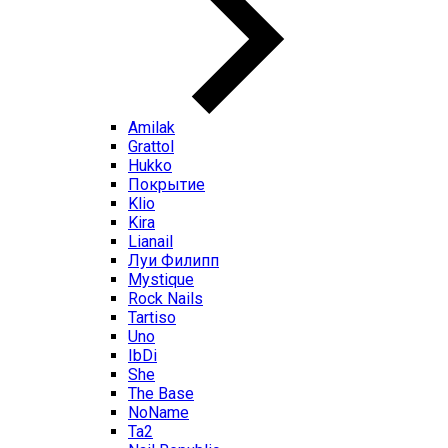
Amilak
Grattol
Hukko
Покрытие
Klio
Kira
Lianail
Луи Филипп
Mystique
Rock Nails
Tartiso
Uno
IbDi
She
The Base
NoName
Ta2