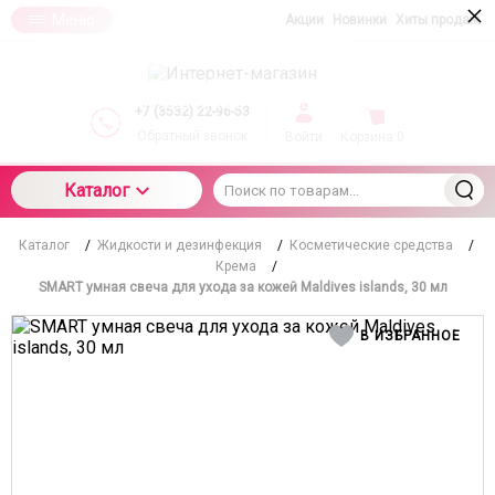
×
Меню
Акции
Новинки
Хиты продаж
При использовании данного сайта вы
подтверждаете свое согласие на использование
компанией cookie-файлов в соответствии с
настоящим соглашением в отношении данного
+7 (3532) 22-96-53
типа файлов
Обратный звонок
Войти
Корзина
0
Каталог
Каталог
/
Жидкости и дезинфекция
/
Косметические средства
/
Крема
/
SMART умная свеча для ухода за кожей Maldives islands, 30 мл
В ИЗБРАННОЕ