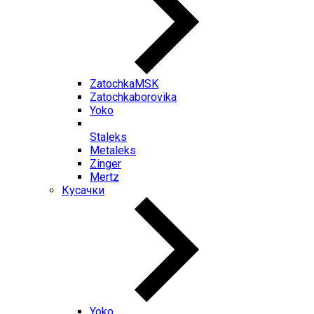
ZatochkaMSK
Zatochkaborovika
Yoko
Staleks
Metaleks
Zinger
Mertz
Кусачки
Yoko