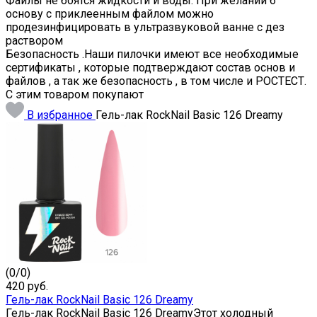
Файлы не боятся жидкости и воды. При желании 6
основу с приклеенным файлом можно
продезинфицировать в ультразвуковой ванне с дез
раствором
Безопасность .Наши пилочки имеют все необходимые
сертификаты , которые подтверждают состав основ и
файлов , а так же безопасность , в том числе и РОСТЕСТ.
С этим товаром покупают
В избранное
Гель-лак RockNail Basic 126 Dreamy
(
0
/
0
)
420
руб.
Гель-лак RockNail Basic 126 Dreamy
Гель-лак RockNail Basic 126 DreamyЭтот холодный