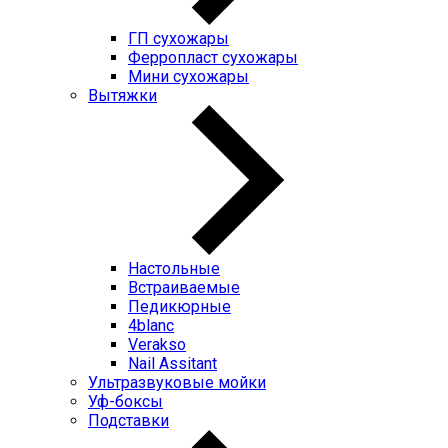
ГП cухожары
Ферропласт cухожары
Мини cухожары
Вытяжки
Настольные
Встраиваемые
Педикюрные
4blanc
Verakso
Nail Assitant
Ультразвуковые мойки
Уф-боксы
Подставки