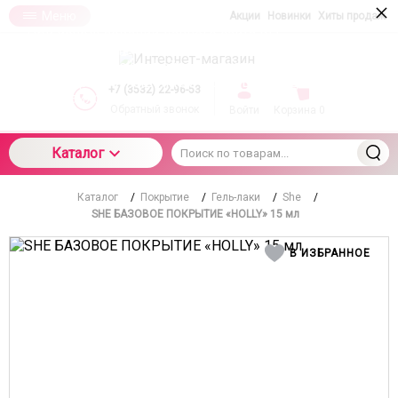
×
Меню
Акции
Новинки
Хиты продаж
При использовании данного сайта вы
подтверждаете свое согласие на использование
компанией cookie-файлов в соответствии с
настоящим соглашением в отношении данного
+7 (3532) 22-96-53
типа файлов
Обратный звонок
Войти
Корзина
0
Каталог
Каталог
/
Покрытие
/
Гель-лаки
/
She
/
SHE БАЗОВОЕ ПОКРЫТИЕ «HOLLY» 15 мл
В ИЗБРАННОЕ