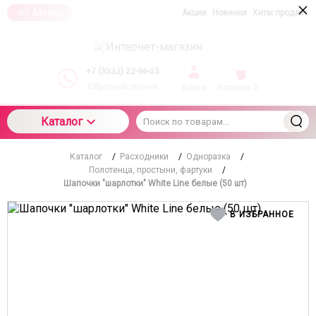
×
Меню
Акции
Новинки
Хиты продаж
При использовании данного сайта вы
подтверждаете свое согласие на использование
компанией cookie-файлов в соответствии с
настоящим соглашением в отношении данного
+7 (3532) 22-96-53
типа файлов
Обратный звонок
Войти
Корзина
0
Каталог
Каталог
/
Расходники
/
Одноразка
/
Полотенца, простыни, фартуки
/
Шапочки "шарлотки" White Line белые (50 шт)
В ИЗБРАННОЕ