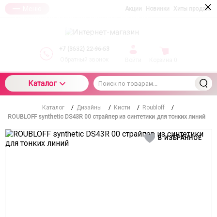
×
Меню
Акции
Новинки
Хиты продаж
При использовании данного сайта вы
подтверждаете свое согласие на использование
компанией cookie-файлов в соответствии с
настоящим соглашением в отношении данного
+7 (3532) 22-96-53
типа файлов
Обратный звонок
Войти
Корзина
0
Каталог
Каталог
/
Дизайны
/
Кисти
/
Roubloff
/
ROUBLOFF synthetic DS43R 00 страйпер из синтетики для тонких линий
В ИЗБРАННОЕ