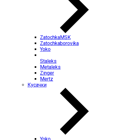
ZatochkaMSK
Zatochkaborovika
Yoko
Staleks
Metaleks
Zinger
Mertz
Кусачки
Yoko