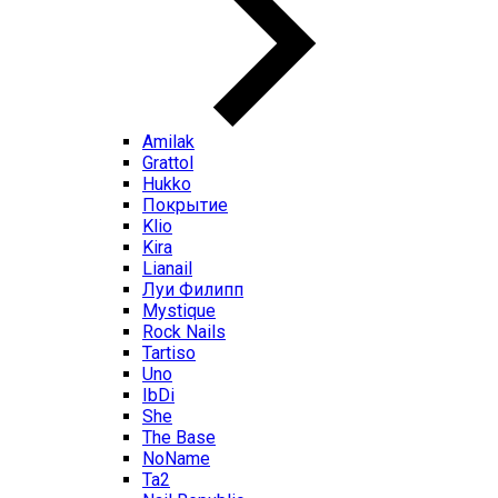
Amilak
Grattol
Hukko
Покрытие
Klio
Kira
Lianail
Луи Филипп
Mystique
Rock Nails
Tartiso
Uno
IbDi
She
The Base
NoName
Ta2