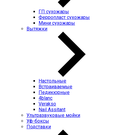
ГП cухожары
Ферропласт cухожары
Мини cухожары
Вытяжки
Настольные
Встраиваемые
Педикюрные
4blanc
Verakso
Nail Assitant
Ультразвуковые мойки
Уф-боксы
Подставки