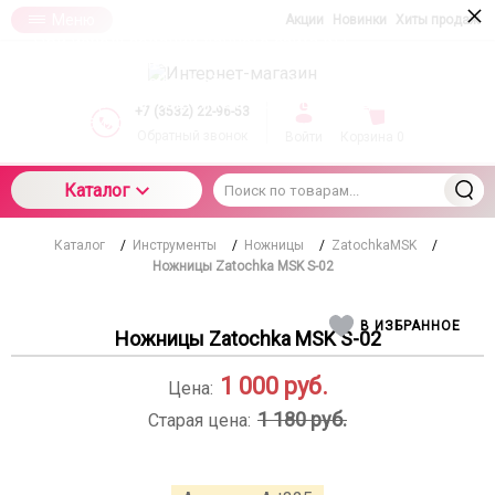
×
Меню
Акции
Новинки
Хиты продаж
При использовании данного сайта вы
подтверждаете свое согласие на использование
компанией cookie-файлов в соответствии с
настоящим соглашением в отношении данного
+7 (3532) 22-96-53
типа файлов
Обратный звонок
Войти
Корзина
0
Каталог
Каталог
/
Инструменты
/
Ножницы
/
ZatochkaMSK
/
Ножницы Zatochka MSK S-02
В ИЗБРАННОЕ
Ножницы Zatochka MSK S-02
1 000
руб.
Цена:
1 180 руб.
Старая цена: