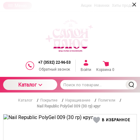
×
Меню
Акции
Новинки
Хиты продаж
При использовании данного сайта вы
подтверждаете свое согласие на использование
компанией cookie-файлов в соответствии с
настоящим соглашением в отношении данного
типа файлов
+7 (3532) 22-96-53
Обратный звонок
Войти
Корзина
0
Каталог
Каталог
/
Покрытие
/
Наращивание
/
Полигели
/
Nail Republic PolyGel 009 (30 гр) круг
В ИЗБРАННОЕ