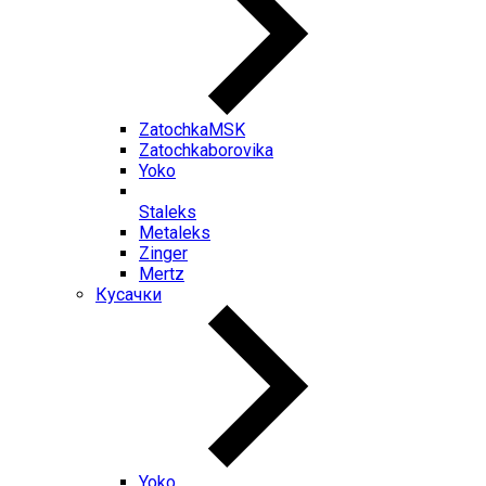
ZatochkaMSK
Zatochkaborovika
Yoko
Staleks
Metaleks
Zinger
Mertz
Кусачки
Yoko