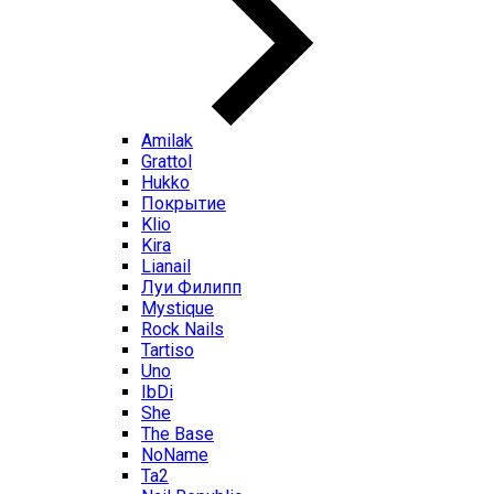
Amilak
Grattol
Hukko
Покрытие
Klio
Kira
Lianail
Луи Филипп
Mystique
Rock Nails
Tartiso
Uno
IbDi
She
The Base
NoName
Ta2