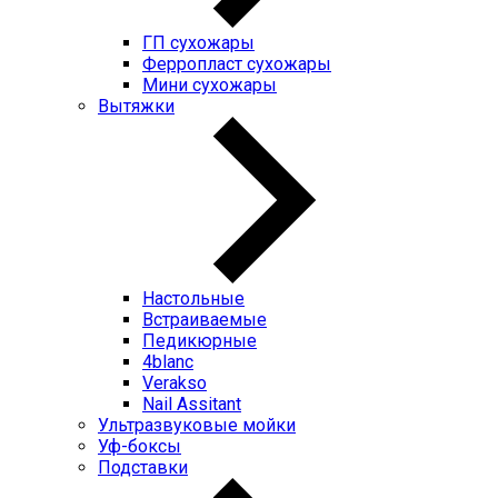
ГП cухожары
Ферропласт cухожары
Мини cухожары
Вытяжки
Настольные
Встраиваемые
Педикюрные
4blanc
Verakso
Nail Assitant
Ультразвуковые мойки
Уф-боксы
Подставки