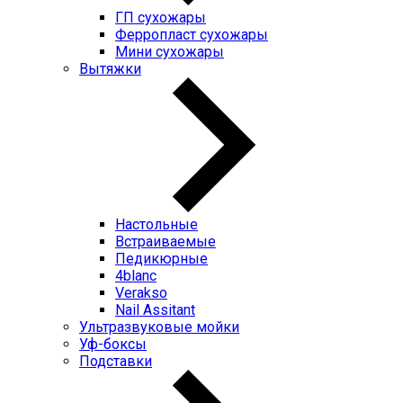
ГП cухожары
Ферропласт cухожары
Мини cухожары
Вытяжки
Настольные
Встраиваемые
Педикюрные
4blanc
Verakso
Nail Assitant
Ультразвуковые мойки
Уф-боксы
Подставки