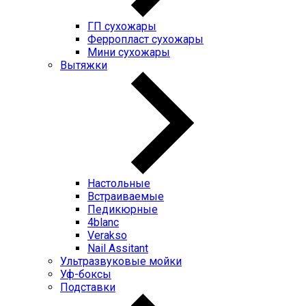
ГП cухожары
Ферропласт cухожары
Мини cухожары
Вытяжки
Настольные
Встраиваемые
Педикюрные
4blanc
Verakso
Nail Assitant
Ультразвуковые мойки
Уф-боксы
Подставки