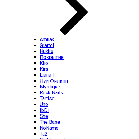
Amilak
Grattol
Hukko
Покрытие
Klio
Kira
Lianail
Луи Филипп
Mystique
Rock Nails
Tartiso
Uno
IbDi
She
The Base
NoName
Ta2