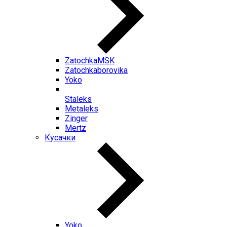
ZatochkaMSK
Zatochkaborovika
Yoko
Staleks
Metaleks
Zinger
Mertz
Кусачки
Yoko