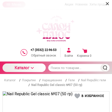
×
Меню
Акции
Новинки
Хиты продаж
При использовании данного сайта вы
подтверждаете свое согласие на использование
компанией cookie-файлов в соответствии с
настоящим соглашением в отношении данного
типа файлов
+7 (3532) 22-96-53
Обратный звонок
Войти
Корзина
0
Каталог
Каталог
/
Покрытие
/
Наращивание
/
Гели
/
Nail Republic гели
/
Nail Republic Gel classic №07 (50 гр)
В ИЗБРАННОЕ