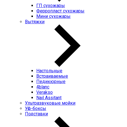
ГП cухожары
Ферропласт cухожары
Мини cухожары
Вытяжки
Настольные
Встраиваемые
Педикюрные
4blanc
Verakso
Nail Assitant
Ультразвуковые мойки
Уф-боксы
Подставки