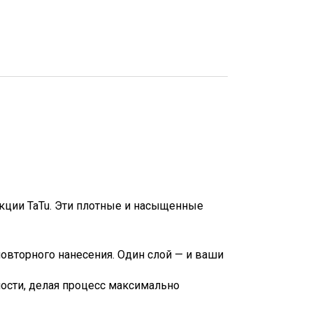
кции TaTu. Эти плотные и насыщенные
овторного нанесения. Один слой — и ваши
ности, делая процесс максимально