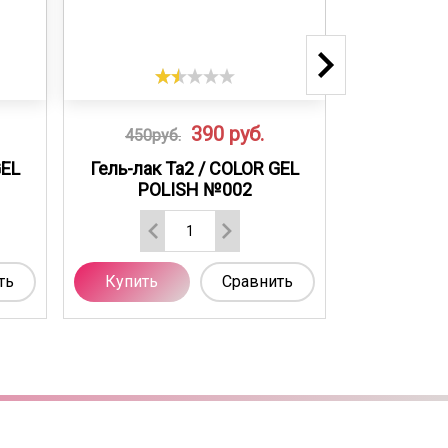
390
руб.
450руб.
450ру
GEL
Гель-лак Ta2 / COLOR GEL
Гель-лак 
POLISH №002
POL
ть
Купить
Сравнить
Купить