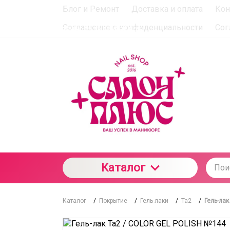
Блог и Ремонт
Доставка и оплата
Кон
При использовании данного сайта вы подтверждаете с
Соглашение о конфиденциальности
Сог
отношении данного типа файлов
Каталог
Каталог
/
Покрытие
/
Гель-лаки
/
Ta2
/
Гель-лак