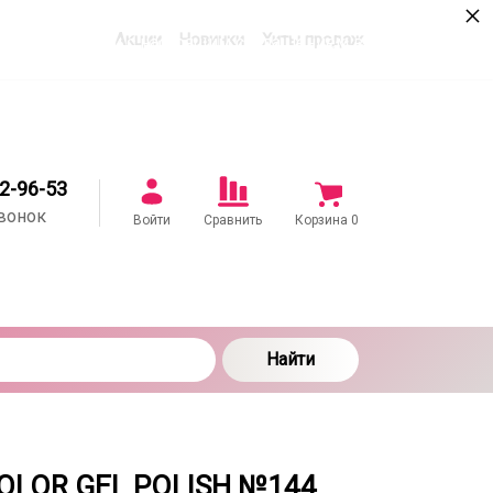
×
Акции
Новинки
Хиты продаж
в соответствии с настоящим соглашением в
22-96-53
вонок
Войти
Сравнить
Корзина
0
Найти
 COLOR GEL POLISH №144