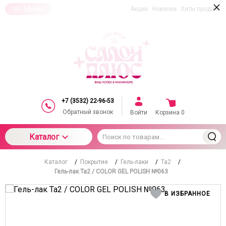
×
Меню
Акции
Новинки
Хиты продаж
При использовании данного сайта вы
подтверждаете свое согласие на использование
компанией cookie-файлов в соответствии с
настоящим соглашением в отношении данного
типа файлов
+7 (3532) 22-96-53
Обратный звонок
Войти
Корзина
0
Каталог
Каталог
/
Покрытие
/
Гель-лаки
/
Ta2
/
Гель-лак Ta2 / COLOR GEL POLISH №063
В ИЗБРАННОЕ