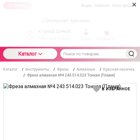
×
Меню
Акции
Новинки
Хиты продаж
При использовании данного сайта вы
подтверждаете свое согласие на использование
компанией cookie-файлов в соответствии с
настоящим соглашением в отношении данного
+7 (3532) 22-96-53
типа файлов
Обратный звонок
Войти
Корзина
0
Каталог
Каталог
/
Инструменты
/
Фрезы
/
Алмазные
/
Красная насечка
/
Фреза алмазная №4 243.514.023 Тонкая (Пламя)
В ИЗБРАННОЕ