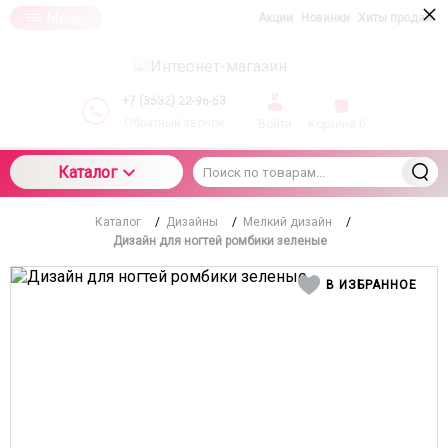
×
Меню
Акции
Новинки
Хиты продаж
При использовании данного сайта вы
подтверждаете свое согласие на использование
компанией cookie-файлов в соответствии с
настоящим соглашением в отношении данного
+7 (3532) 22-96-53
типа файлов
Обратный звонок
Войти
Корзина
0
Каталог
Каталог
/
Дизайны
/
Мелкий дизайн
/
Дизайн для ногтей ромбики зеленые
В ИЗБРАННОЕ