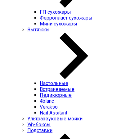
ГП cухожары
Ферропласт cухожары
Мини cухожары
Вытяжки
Настольные
Встраиваемые
Педикюрные
4blanc
Verakso
Nail Assitant
Ультразвуковые мойки
Уф-боксы
Подставки