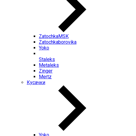
ZatochkaMSK
Zatochkaborovika
Yoko
Staleks
Metaleks
Zinger
Mertz
Кусачки
Yoko