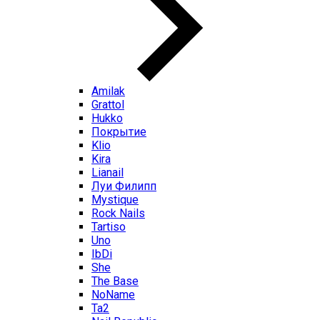
Amilak
Grattol
Hukko
Покрытие
Klio
Kira
Lianail
Луи Филипп
Mystique
Rock Nails
Tartiso
Uno
IbDi
She
The Base
NoName
Ta2