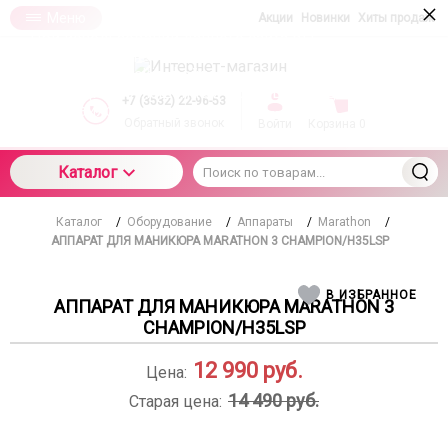
×
Меню
Акции
Новинки
Хиты продаж
При использовании данного сайта вы
подтверждаете свое согласие на использование
компанией cookie-файлов в соответствии с
настоящим соглашением в отношении данного
+7 (3532) 22-96-53
типа файлов
Обратный звонок
Войти
Корзина
0
Каталог
Каталог
/
Оборудование
/
Аппараты
/
Marathon
/
АППАРАТ ДЛЯ МАНИКЮРА MARATHON 3 CHAMPION/H35LSP
В ИЗБРАННОЕ
АППАРАТ ДЛЯ МАНИКЮРА MARATHON 3
CHAMPION/H35LSP
12 990
руб.
Цена:
14 490 руб.
Старая цена: