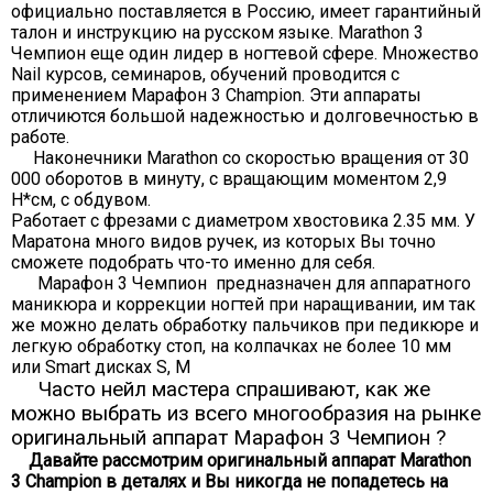
официально поставляется в Россию, имеет гарантийный
талон и инструкцию на русском языке. Marathon 3
Чемпион еще один лидер в ногтевой сфере. Множество
Nail курсов, семинаров, обучений проводится с
применением Марафон 3 Champion. Эти аппараты
отличиются большой надежностью и долговечностью в
работе.
Наконечники Marathon со скоростью вращения от 30
000 оборотов в минуту, с вращающим моментом 2,9
Н*см, с обдувом.
Работает с фрезами с диаметром хвостовика 2.35 мм. У
Маратона много видов ручек, из которых Вы точно
сможете подобрать что-то именно для себя.
Марафон 3 Чемпион предназначен для аппаратного
маникюра и коррекции ногтей при наращивании, им так
же можно делать обработку пальчиков при педикюре и
легкую обработку стоп, на колпачках не более 10 мм
или Smart дисках S, M
Часто нейл мастера спрашивают, как же
можно выбрать из всего многообразия на рынке
оригинальный аппарат Марафон 3 Чемпион ?
Давайте рассмотрим оригинальный аппарат Marathon
3 Champion в деталях и Вы никогда не попадетесь на