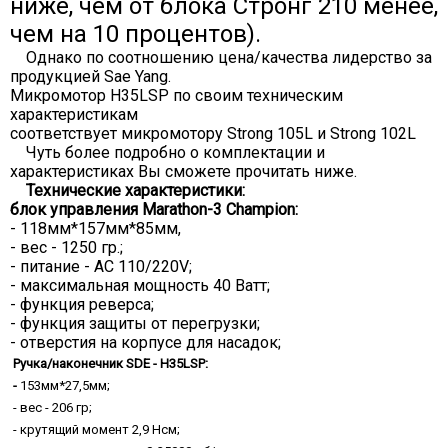
ниже, чем от блока Стронг 210 менее,
чем на 10 процентов).
Однако по соотношению цена/качества лидерство за
продукцией Sae Yang.
Микромотор H35LSP по своим техническим
характеристикам
соответствует микромотору Strong 105L и Strong 102L
Чуть более подробно о комплектации и
характеристиках Вы сможете прочитать ниже.
Технические характеристики:
блок управления
Marathon-3 Champion
:
- 118мм*157мм*85мм,
- вес - 1250 гр.;
- питание - АС 110/220V;
- максимальная мощность 40 Ватт;
- функция реверса;
- функция защиты от перегрузки;
- отверстия на корпусе для насадок;
Ручка/
наконечник SDE - H35LSP:
-
153мм*27,5мм;
- вес - 206 гр;
- крутящий момент 2,9 Нсм;