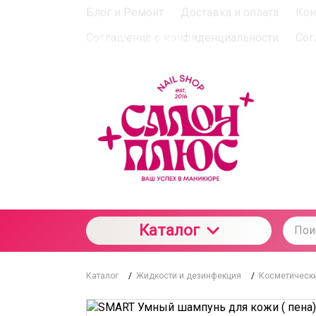
Блог и Ремонт
Доставка и оплата
Кон
При использовании данного сайта вы подтверждаете с
Соглашение о конфиденциальности
Сог
отношении данного типа файлов
Каталог
Каталог
/
Жидкости и дезинфекция
/
Косметически