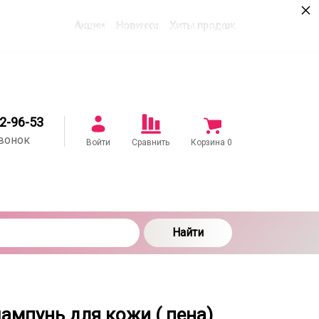
×
Акции
Новинки
Хиты продаж
в соответствии с настоящим соглашением в
22-96-53
вонок
Войти
Сравнить
Корзина
0
Найти
мпунь для кожи ( пена)