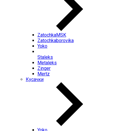
ZatochkaMSK
Zatochkaborovika
Yoko
Staleks
Metaleks
Zinger
Mertz
Кусачки
Yoko