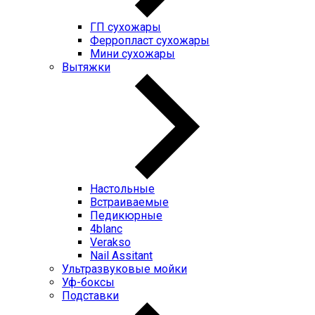
ГП cухожары
Ферропласт cухожары
Мини cухожары
Вытяжки
Настольные
Встраиваемые
Педикюрные
4blanc
Verakso
Nail Assitant
Ультразвуковые мойки
Уф-боксы
Подставки