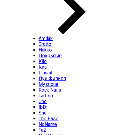
Amilak
Grattol
Hukko
Покрытие
Klio
Kira
Lianail
Луи Филипп
Mystique
Rock Nails
Tartiso
Uno
IbDi
She
The Base
NoName
Ta2