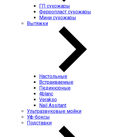
ГП cухожары
Ферропласт cухожары
Мини cухожары
Вытяжки
Настольные
Встраиваемые
Педикюрные
4blanc
Verakso
Nail Assitant
Ультразвуковые мойки
Уф-боксы
Подставки