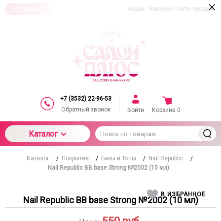
×
Меню
Акции
Новинки
Хиты продаж
При использовании данного сайта вы
подтверждаете свое согласие на использование
компанией cookie-файлов в соответствии с
настоящим соглашением в отношении данного
типа файлов
+7 (3532) 22-96-53
Обратный звонок
Войти
Корзина
0
Каталог
Каталог
/
Покрытие
/
Базы и Топы
/
Nail Republic
/
Nail Republic BB base Strong №2002 (10 мл)
В ИЗБРАННОЕ
Nail Republic BB base Strong №2002 (10 мл)