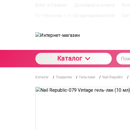
Блог и Ремонт
Доставка и оплата
Кон
При использовании данного сайта вы подтверждаете с
Соглашение о конфиденциальности
Сог
отношении данного типа файлов
Каталог
Каталог
/
Покрытие
/
Гель-лаки
/
Nail Republic
/