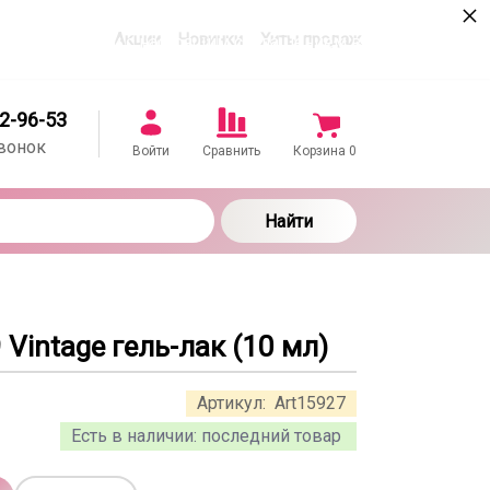
×
Акции
Новинки
Хиты продаж
в соответствии с настоящим соглашением в
22-96-53
вонок
Войти
Сравнить
Корзина
0
Найти
9 Vintage гель-лак (10 мл)
Артикул:
Art15927
Есть в наличии:
последний товар