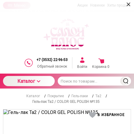
×
Меню
Акции
Новинки
Хиты продаж
При использовании данного сайта вы
подтверждаете свое согласие на использование
компанией cookie-файлов в соответствии с
настоящим соглашением в отношении данного
типа файлов
+7 (3532) 22-96-53
Обратный звонок
Войти
Корзина
0
Каталог
Каталог
/
Покрытие
/
Гель-лаки
/
Ta2
/
Гель-лак Ta2 / COLOR GEL POLISH №135
В ИЗБРАННОЕ